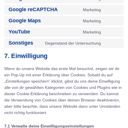
Consent
service
to
elementor
Google reCAPTCHA
Marketing
Consent
service
to
google-
Google Maps
Marketing
Consent
service
fonts
to
google-
YouTube
Marketing
Consent
service
recaptcha
to
google-
Sonstiges
Gegenstand der Untersuchung
Consent
service
maps
to
youtube
7. Einwilligung
service
sonstiges
Wenn du unsere Website das erste Mal besuchst, zeigen wir dir
ein Pop-Up mit einer Erklärung über Cookies. Sobald du auf
„Einstellungen speichern“ klickst, gibst du uns deine Einwilligung
alle von dir gewählten Kategorien von Cookies und Plugins wie in
dieser Cookie-Erklärung beschrieben zu verwenden. Du kannst
die Verwendung von Cookies über deinen Browser deaktivieren,
aber bitte beachte, dass unsere Website dann unter Umständen
nicht richtig funktioniert.
7.1 Verwalte deine Einwilligungseinstellungen